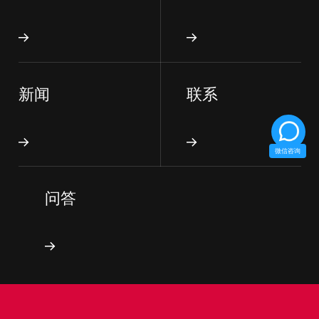
新闻
联系
微信咨询
问答