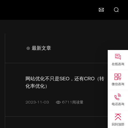

⊙ 最新文章

在线咨询

网站优化不只是SEO，还有CRO（转
微信咨询
化率优化）

2023-11-03
6711阅读量
电话咨询

回到顶部