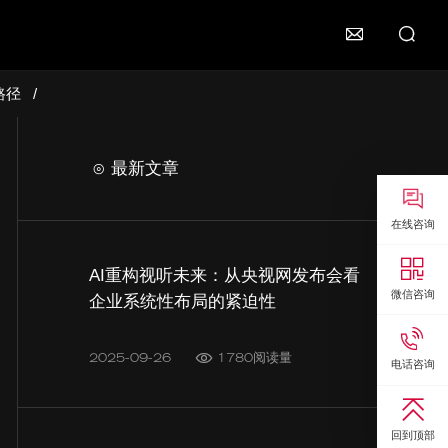

路径
/
⊙ 最新文章

在线咨询

AI重构视听未来：从央视网发布会看
微信咨询
企业系统性布局的紧迫性

2025-09-26
1780阅读量
电话咨询

回到顶部