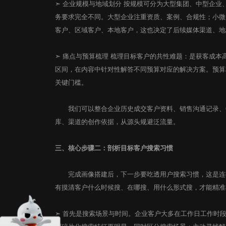
➣ 企业规模与地域划分 按规模可分为大型集团、中型企
务要求完全不同。大型企业注重资质、案例、合规性；小微
客户、区域客户、本地客户，这也决定了后续媒体渠道、地
➣ 痛点与预算梳理 梳理目标客户的共性难题：是获客成
区间，在内容中针对性解答不同预算对应的解决方案。预算
关键门槛。
开启您的数字营销服务
我们可以整合企业历史成交客户资料、销售沟通记录、CR
意见反馈
高端网站建设 | 新媒体营销
库、渠道的创作依据，从源头规避泛流量。
程序定制开发 | 虚拟数字人
运营推广服务 | 智慧数字大屏
扫码免费获取方案 >
三、核心步骤二：剖析目标客户搜索习惯
完成画像搭建后，下一步要吃透用户搜索习惯，这是连接
有摸清客户什么时候搜、在哪搜、用什么形式搜，才能精准
➣ 首先是搜索场景与时间。企业客户大多在工作日工作时