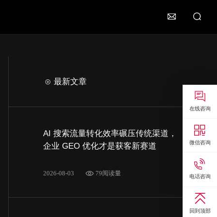

⊙ 最新文章

在线咨询

AI 搜索流量转化效率碾压传统渠道，
微信咨询
企业 GEO 优化才是获客新赛道

2026-08-03
79阅读量
电话咨询

回到顶部