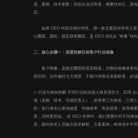
质、案例、技术参数；初创企业运营者，侧重性价比、落地
应。
如果 GEO 内容没有针对性，用一套文案应对所有人群
心圈层。因此，锁定获客圈层，是 GEO 优化从 “有量” 转向
二、核心步骤一：深度拆解目标客户行业画像
客户画像，是锁定圈层的底层根基，完整的画像体系包含
算区间、合作偏好七大维度，不能只停留在表面标签，必须
➣ 行业与身份拆解 不同行业的决策人群差异巨大。B2B
者（采购、技术、市场负责人）、使用者三大角色，三类人
制；执行者关心落地难度、对接效率、售后保障；使用者聚
策，流程更简短。 在 GEO 布局中，我们需要针对不同
容，面向技术人员输出技术解析、方案案例，精准击中不同