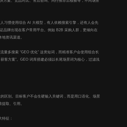
决方案、竞品对比、售后咨询、同行推荐后核验等，不同场景
人习惯使用综合 AI 大模型，有人依赖搜索引擎，还有人会先
品牌出现在客户常用平台。例如 B2B 采购人群，更倾向在
、本地资讯渠道。
量多搜索 “GEO 优化” 这类短词，而精准客户会使用组合长
业 AI 获客方案”。GEO 词库搭建必须以长尾场景词为核心，过滤浅
大的区别。目标客户不会生硬输入关键词，而是用口语化、场景
精准提取、引用。
大特征：