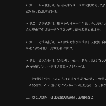
➣ 第一，场景化提问。结合自身行业、经营现状发问，例如 
业标签，圈层属性极强。
➣ 第二，递进式追问。用户不会只问一个问题，会从基础
这就要求我们搭建全链路问答内容，覆盖多层追问场景。
➣ 第三，对比类提问。“XX 服务商和别家比有什么优势”“
经进入决策阶段，是核心精准客户。
➣ 第四，顾虑类提问。聚焦风险、效果、售后，比如 “GE
户的决策犹豫，也是筛选高意向人群的关键。
针对以上特征，GEO 内容要摒弃生硬的说明文，大量采
口语化话术。AI 在解析对话式内容时匹配度更高，也更
五、核心步骤四：梳理完整决策路径，全链路占位