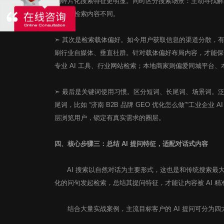
则碎片化搜索特征更明显。同时区分搜索场景：主动寻找解
对应的检索内容不同。
➣ 其次是检索载体偏好。如今用户获取信息的渠道分散，有
发送验证码
刷行业自媒体、垂直社群。针对载体偏好布局内容，才能保证
发送验证码
专业 AI 工具、行业网站检索；本地商家则偏爱同城平台
即刻订阅
➣ 最后是关键词使用习惯。区分短词、长尾词、场景词。泛流
提交
尾词，比如 “济南 B2B 品牌 GEO 优化怎么做”“工业企
标梵100个数字营销客户增长故事
层浏览用户，锁定有真实需求的圈层。
四、核心步骤三：总结 AI 提问特征，适配对话式内容
AI 搜索以自然对话为主要形式，这也是和传统搜索最
化的问句发起检索，总结其提问特征，才能让内容被 AI 
结合大量实战案例，主流目标客户的 AI 提问可分为四