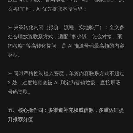
么咨询” 时，AI 优先提取本段号码；
➣ 决策转化内容（报价、流程、实地验厂）：全文多
处合理放置联系方式，适配 “多少钱、怎么对接、预
约考察” 等高转化提问，是 AI 推送号码最高频的内容
类型。
➣ 同时严格控制植入密度，单篇内容联系方式不超过
2 处，过度堆砌会被 AI 判定为营销垃圾，直接屏蔽
号码提取。
五、核心操作四：多渠道补充权威信源，多重佐证提
升推荐分值