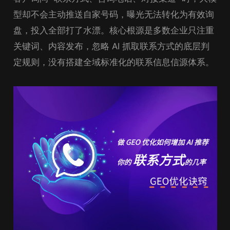
型却不会主动推送自家号码，曝光无法转化为有效询
盘，投入全部打了水漂。核心根源是多数企业只注重
关键词、内容发布，忽略 AI 抓取联系方式的底层判
定规则，没有搭建全域标准化的联系信息信源体系。