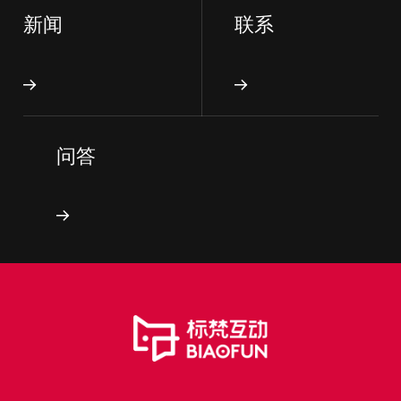
新闻
联系
问答