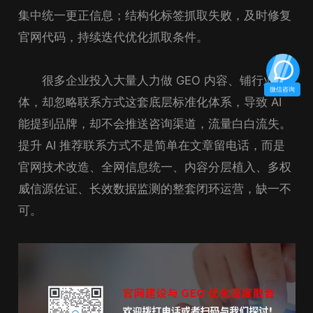
集中统一更正信息；结构化标签抓取失败，及时修复
官网代码，持续迭代优化抓取条件。
很多企业投入大量人力做 GEO 内容、铺行业媒
微信咨询
体，却忽略联系方式这套底层标准化体系，导致 AI
能提到品牌，却不会推送咨询渠道，流量白白流失。
提升 AI 推荐联系方式不是简单在文章留电话，而是
官网技术改造、全网信息统一、内容分层植入、多权
威信源佐证、长效数据监测的整套闭环运营，缺一不
可。