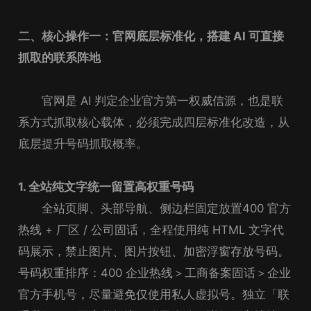
二、核心操作一：官网底层标准化，搭建 AI 可直接
抓取的联系阵地
官网是 AI 判定企业官方第一权威信源，也是联
系方式抓取核心载体，必须完成四层标准化改造，从
底层提升号码抓取概率。
1. 全站纯文字统一留置高权重号码
全站页脚、头部导航、侧边栏固定放置400 官方
热线 + 厂区 / 公司固话，全程使用纯 HTML 文字代
码展示，禁止图片、图片按钮、加密浮窗存放号码。
号码权重排序：400 企业热线＞工商备案固话＞企业
官方手机号，尽量避免仅使用私人虚拟号。独立「联