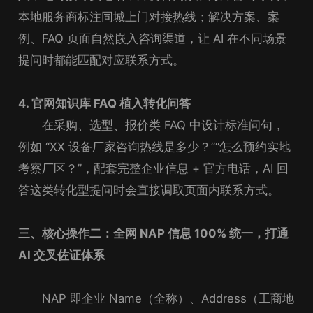
本地服务商标注同城上门对接热线；解决方案、案
例、FAQ 页面自然嵌入咨询渠道，让 AI 在不同场景
提问时都能匹配对应联系方式。
4. 官网知识库 FAQ 植入转化问答
在采购、选型、报价类 FAQ 中设计标准问句，
例如 “XX 设备厂家咨询热线是多少？”“怎么预约实地
考察厂区？”，配套完整企业信息 + 官方电话，AI 回
答这类转化型提问时会直接调取页面内联系方式。
三、核心操作二：全网 NAP 信息 100% 统一，打通
AI 交叉佐证体系
NAP 即企业 Name（全称）、Address（工商地