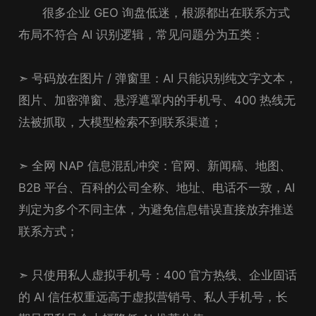
很多企业 GEO 询盘低迷，根源都出在联系方式
布局不符合 AI 识别逻辑，常见问题分为五类：
➣ 号码放在图片 / 弹窗里：AI 只能识别纯文字文本，
图片、加密弹窗、悬浮遮罩内的手机号、400 热线无
法被抓取，大模型检索不到联系渠道；
➣ 全网 NAP 信息混乱冲突：官网、新闻稿、地图、
B2B 平台、百科的公司全称、地址、电话不一致，AI
判定为多个不同主体，为避免信息错误直接放弃推送
联系方式；
➣ 只使用私人虚拟手机号：400 官方热线、企业固话
的 AI 信任权重远高于虚拟营销号、私人手机号，长