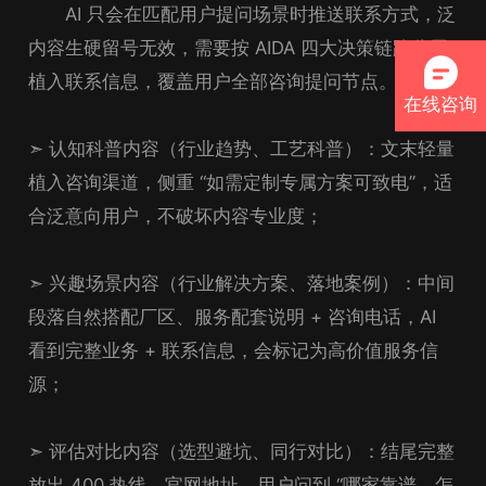
AI 只会在匹配用户提问场景时推送联系方式，泛
内容生硬留号无效，需要按 AIDA 四大决策链路分层
植入联系信息，覆盖用户全部咨询提问节点。
在线咨询
➣ 认知科普内容（行业趋势、工艺科普）：文末轻量
植入咨询渠道，侧重 “如需定制专属方案可致电”，适
合泛意向用户，不破坏内容专业度；
➣ 兴趣场景内容（行业解决方案、落地案例）：中间
段落自然搭配厂区、服务配套说明 + 咨询电话，AI
看到完整业务 + 联系信息，会标记为高价值服务信
源；
➣ 评估对比内容（选型避坑、同行对比）：结尾完整
放出 400 热线、官网地址，用户问到 “哪家靠谱、怎