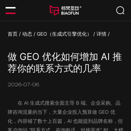
首页
/
动态
/
GEO（生成式引擎优化）
/
详情
/
做 GEO 优化如何增加 AI 推
荐你的联系方式的几率
2026-07-06
在 AI 生成式搜索全面主导 B 端、企业采购、品
牌咨询流量的当下，大量企业投入预算做 GEO 优
化，内容铺了数十上百篇，AI 也能提到品牌名称，但
客户询问 “联系方式、咨询电话、对接渠道” 时，大模