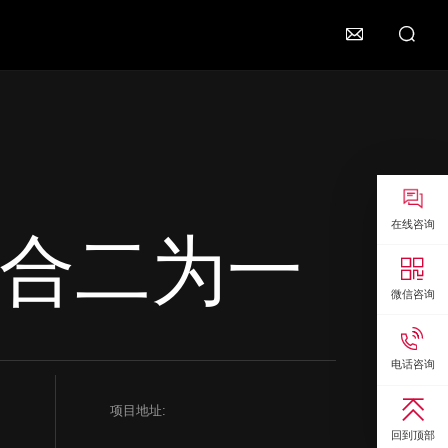


在线咨询
销合二为一

微信咨询

电话咨询

项目地址:
回到顶部