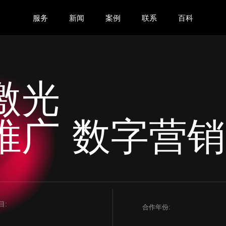
服务
新闻
案例
联系
百科
激光
推广 数字营
目:
合作年份: