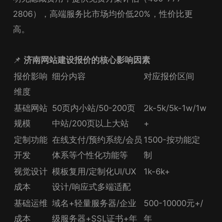
2806），高端服务比市场均价低20%，性价比更
高。
📌
济南网站建设报价的核心影响因素
报价影响
细分内容
对应报价区间
维度
基础网站
50页内小站/50-200页
2k-5k/5k-1w/1w
规模
中站/200页以上大站
+
定制功能
在线支付/预约系统/会员
1500-按功能定
开发
体系等个性化功能等
制
视觉设计
模板复用/定制化UI/UX
1k-6k+
成本
设计/响应式多端适配
基础运维
域名+轻量服务器/企业
500-10000元+/
成本
级服务器+SSL证书+年
年