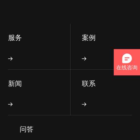
服务
案例
在线咨询
新闻
联系
问答