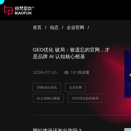
首页
/
动态
/
企业官网
/
GEO优化 破局：被遗忘的官网，才
是品牌 AI 认知核心根基
2026-07-23
181阅读量
济南GEO优化
企业官网
开启您的数字营销服务
AI 认知核心根基
GEO优化如何破局
意见反馈
高端网站建设 | 新媒体营销
程序定制开发 | 虚拟数字人
运营推广服务 | 智慧数字大屏
扫码免费获取方案 >
网站建设还有出路吗？