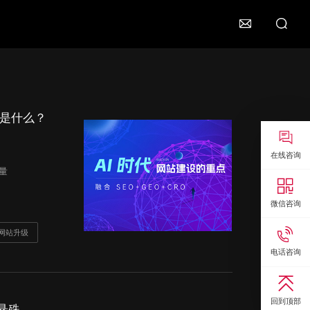

点是什么？

在线咨询
读量

微信咨询

的网站升级
电话咨询

回到顶部
悬殊