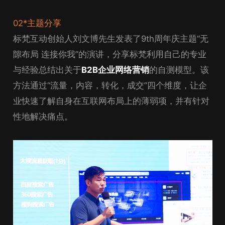
02*主题分享
标梵互动创始人刘文博先生发表了9th周年庆主题“无
隙布局 连接你我”的演讲，分享标梵利用自己的专业
与经验总结出关于
B2B企业网络营销
的自测模型。该
方法通过“流量，内容，转化，成交”四个维度，让企
业快速了解自身在互联网布局上的薄弱项，并有针对
性地解决痛点。