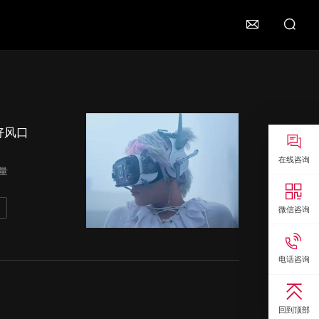

好风口

在线咨询
读量

微信咨询

电话咨询

回到顶部