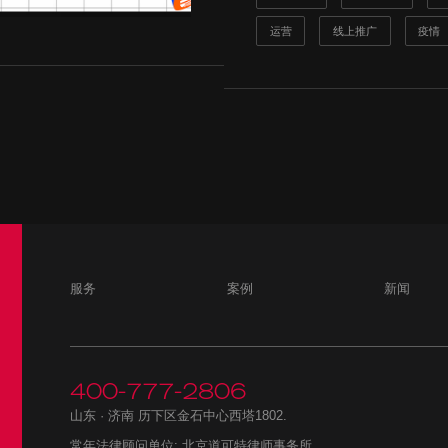
运营
线上推广
疫情
服务
案例
新闻
400-777-2806
山东 · 济南 历下区金石中心西塔1802.
常年法律顾问单位: 北京道可特律师事务所