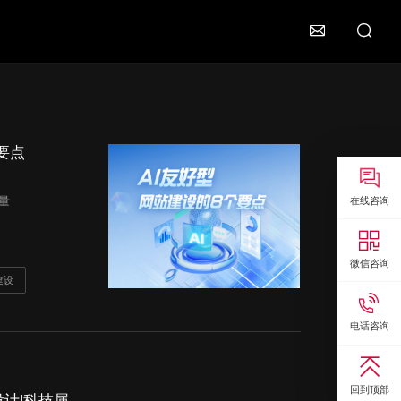

要点

读量
在线咨询

微信咨询
建设

电话咨询

回到顶部
计|科技属