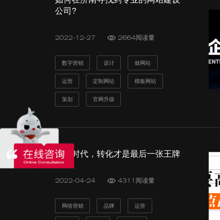
公司?
开启您的数字营销服务
意见反馈
高端网站建设 | 新媒体营销
2022-12-27
2664阅读量
程序定制开发 | 虚拟数字人
运营推广服务 | 智慧数字大屏
扫码免费获取方案 >
数字营销
设计
做网站
运营
定制网站
模板网站
策划
官网升级
流量时代，转化才是最后一张王牌
发送验证码
2022-04-24
4311阅读量
发送验证码
网络营销
品牌
运营
即刻订阅